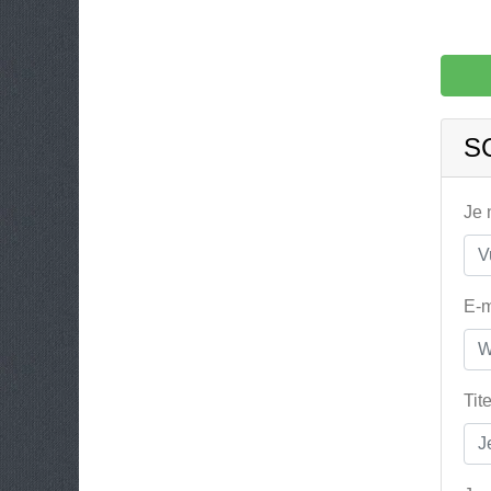
S
Je
E-m
Tit