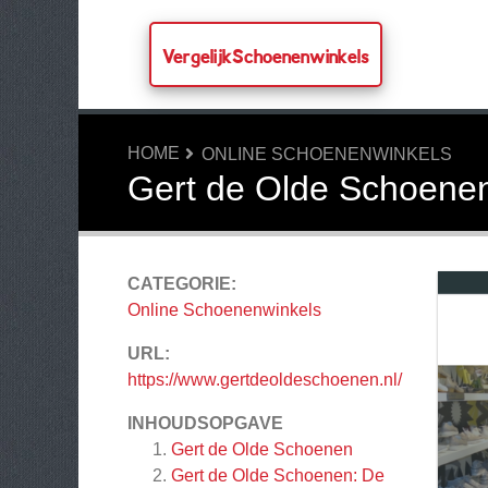
VergelijkSchoenenwinkels
HOME
ONLINE SCHOENENWINKELS
Gert de Olde Schoene
CATEGORIE:
Online Schoenenwinkels
URL:
https://www.gertdeoldeschoenen.nl/
INHOUDSOPGAVE
Gert de Olde Schoenen
Gert de Olde Schoenen: De