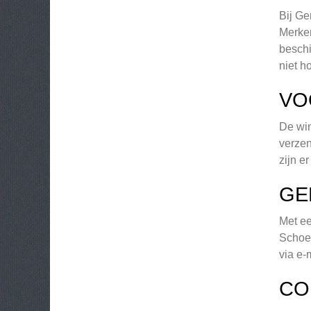
Bij Ge
Merken
beschi
niet h
VO
De win
verzen
zijn e
GE
Met ee
Schoen
via e-
CO