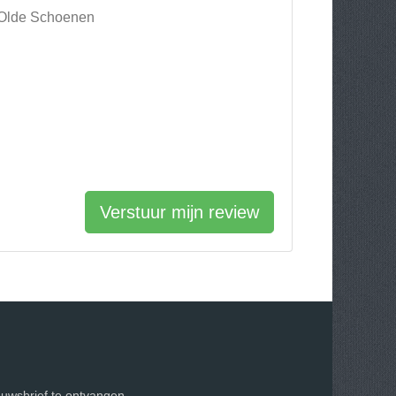
e Olde Schoenen
Verstuur mijn review
euwsbrief te ontvangen.