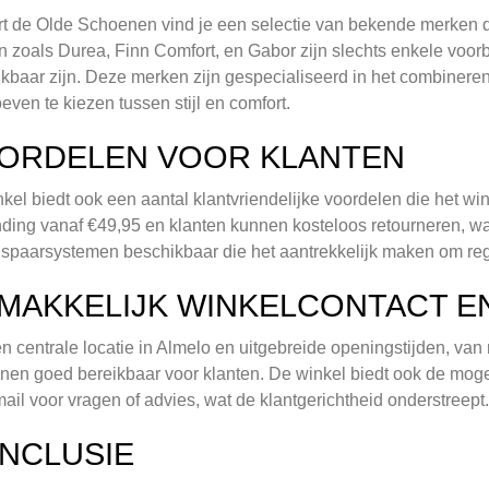
rt de Olde Schoenen vind je een selectie van bekende merken di
 zoals Durea, Finn Comfort, en Gabor zijn slechts enkele voorb
kbaar zijn. Deze merken zijn gespecialiseerd in het combineren
oeven te kiezen tussen stijl en comfort.
ORDELEN VOOR KLANTEN
kel biedt ook een aantal klantvriendelijke voordelen die het wink
ding vanaf €49,95 en klanten kunnen kosteloos retourneren, wa
r spaarsystemen beschikbaar die het aantrekkelijk maken om re
MAKKELIJK WINKELCONTACT E
n centrale locatie in Almelo en uitgebreide openingstijden, van
en goed bereikbaar voor klanten. De winkel biedt ook de mogel
mail voor vragen of advies, wat de klantgerichtheid onderstreept.
NCLUSIE