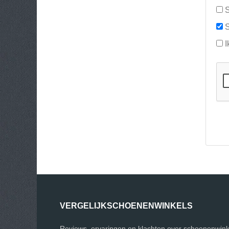
S
S
I
VERGELIJKSCHOENENWINKELS
Reviews, ervaringen en klachten over schoenenwink