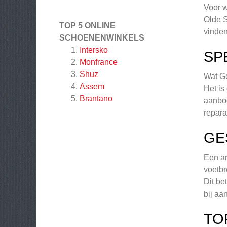
Voor w
Olde S
TOP 5 ONLINE
vinden
SCHOENENWINKELS
Intersko
SP
Monfrance
Shuz
Wat Ge
Assem
Het is
Brantano
aanbod
repara
GE
Een an
voetbr
Dit be
bij aa
TO