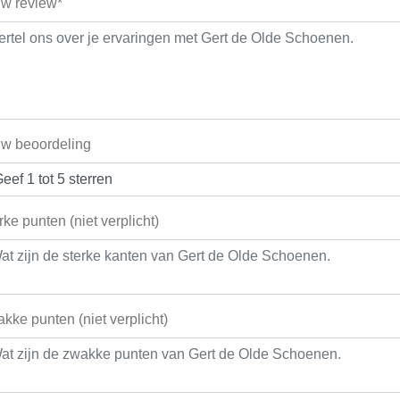
w review*
w beoordeling
rke punten (niet verplicht)
kke punten (niet verplicht)