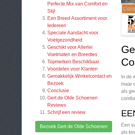
Perfecte Mix van Comfort en
Stijl
Een Breed Assortiment voor
Iedereen
Speciale Aandacht voor
Voetgezondheid
Ge
Geschikt voor Allerlei
Voetmaten en Breedtes
Com
Topmerken Beschikbaar
Voordelen voor Klanten
Gemakkelijk Winkelcontact en
In de 
Bezoek
maar o
Conclusie
als ge
Gert de Olde Schoenen
comfor
Reviews
EE
Schrijf een review
Een va
Bezoek Gert de Olde Schoenen
als ki