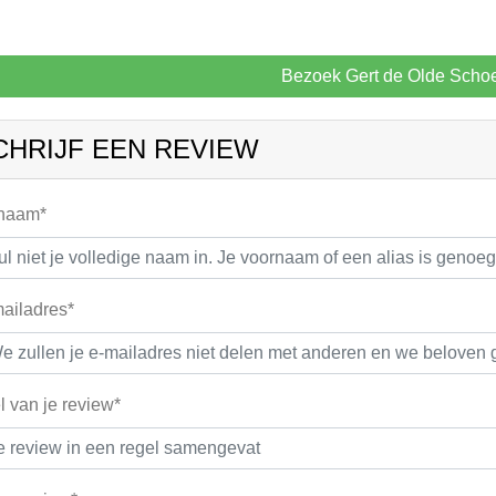
Bezoek Gert de Olde Scho
CHRIJF EEN REVIEW
 naam*
ailadres*
el van je review*